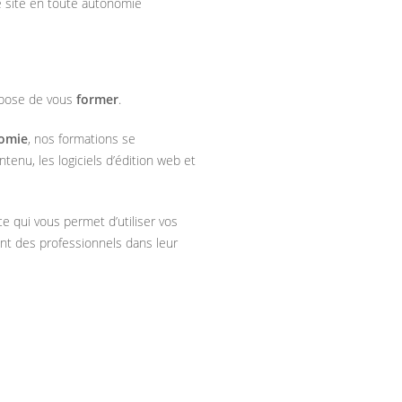
e site en toute autonomie
opose de vous
former
.
nomie
, nos formations se
tenu, les logiciels d’édition web et
 ce qui vous permet d’utiliser vos
t des professionnels dans leur