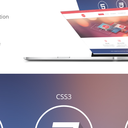
tion
é
CSS3