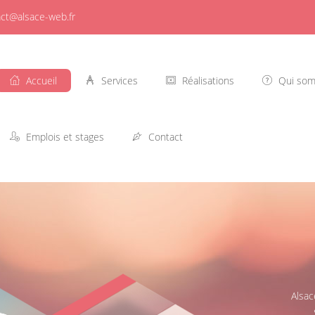
ct@alsace-web.fr
Accueil
Services
Réalisations
Qui som
Emplois et stages
Contact
Alsac