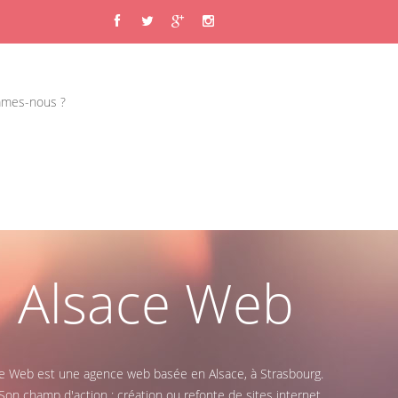
mes-nous ?
Alsace Web
e Web est une agence web basée en Alsace, à Strasbourg.
Son champ d'action : création ou refonte de sites internet,