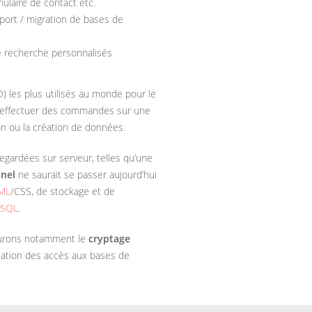
mulaire de contact etc.
port / migration de bases de
 recherche personnalisés
 les plus utilisés au monde pour le
’effectuer des commandes sur une
on ou la création de données.
gardées sur serveur, telles qu’une
nnel
ne saurait se passer aujourd’hui
ML
/CSS, de stockage et de
SQL
.
surons notamment le
cryptage
risation des accès aux bases de