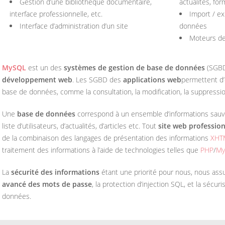
Gestion d’une bibliothèque documentaire,
actualités, for
interface professionnelle, etc.
Import / ex
Interface d’administration d’un site
données
Moteurs de
MySQL
est un des
systèmes de gestion de base de données
(SGBD)
développement web
. Les SGBD des
applications web
permettent d
base de données, comme la consultation, la modification, la suppressi
Une
base de données
correspond à un ensemble d’informations sauve
liste d’utilisateurs, d’actualités, d’articles etc. Tout
site web professio
de la combinaison des langages de présentation des informations
XHT
traitement des informations à l’aide de technologies telles que
PHP
/
My
La
sécurité des informations
étant une priorité pour nous, nous as
avancé des mots de passe
, la protection d’injection SQL, et la sécu
données.