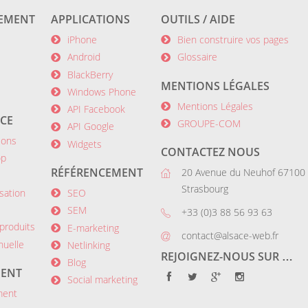
EMENT
APPLICATIONS
OUTILS / AIDE
iPhone
Bien construire vos pages
Android
Glossaire
BlackBerry
MENTIONS LÉGALES
Windows Phone
Mentions Légales
API Facebook
CE
GROUPE-COM
API Google
ions
Widgets
CONTACTEZ NOUS
op
RÉFÉRENCEMENT
20 Avenue du Neuhof 67100
Strasbourg
sation
SEO
SEM
+33 (0)3 88 56 93 63
produits
E-marketing
contact@alsace-web.fr
nuelle
Netlinking
REJOIGNEZ-NOUS SUR …
Blog
ENT
Social marketing
ment