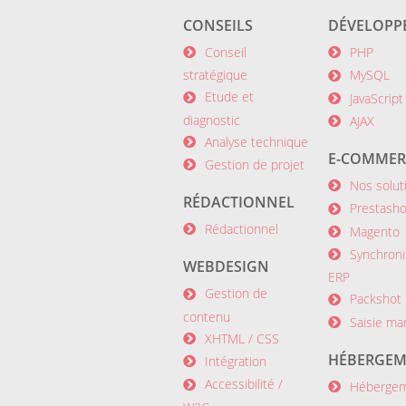
CONSEILS
DÉVELOPP
Conseil
PHP
stratégique
MySQL
Etude et
JavaScript
diagnostic
AJAX
Analyse technique
E-COMMER
Gestion de projet
Nos solut
RÉDACTIONNEL
Prestash
Rédactionnel
Magento
Synchroni
WEBDESIGN
ERP
Gestion de
Packshot 
contenu
Saisie ma
XHTML / CSS
HÉBERGEM
Intégration
Accessibilité /
Héberge