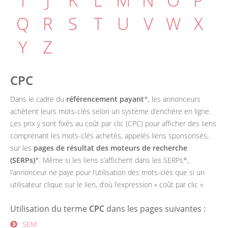
I
J
K
L
M
N
O
P
Q
R
S
T
U
V
W
X
Y
Z
CPC
Dans le cadre du
référencement payant
*, les annonceurs
achètent leurs mots-clés selon un système d’enchère en ligne.
Les prix y sont fixés au coût par clic (CPC) pour afficher des liens
comprenant les mots-clés achetés, appelés liens sponsorisés,
sur les
pages de résultat des moteurs de recherche
(SERPs)
*. Même si les liens s’affichent dans les SERPs*,
l’annonceur ne paye pour l’utilisation des mots-clés que si un
utilisateur clique sur le lien, d’où l’expression « coût par clic ».
Utilisation du terme
CPC
dans les pages suivantes :
SEM