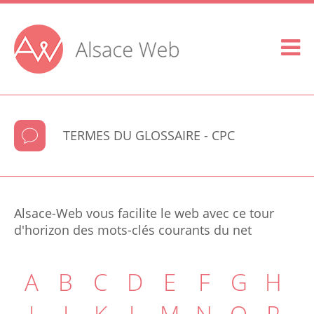
TERMES DU GLOSSAIRE - CPC
Alsace-Web vous facilite le web avec ce tour
d'horizon des mots-clés courants du net
A
B
C
D
E
F
G
H